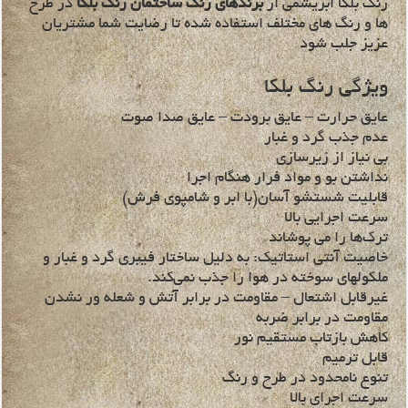
رنگ بلکا ابریشمی از
برندهای رنگ ساختمان رنگ بلکا
در طرح
ها و رنگ های مختلف استفاده شده تا رضایت شما مشتریان
عزیز جلب شود
ویژگی رنگ بلکا
عایق حرارت – عایق برودت – عایق صدا صوت
عدم جذب گرد و غبار
بی نیاز از زیرسازی
نداشتن بو و مواد فرار هنگام اجرا
قابلیت شستشو آسان(با ابر و شامپوی فرش)
سرعت اجرایی بالا
ترک‌ها را می پوشاند
خاصیت آنتی استاتیک: به دلیل ساختار فیبری گرد و غبار و
ملکولهای سوخته در هوا را جذب نمی‌کند.
غیرقابل اشتعال – مقاومت در برابر آتش و شعله ور نشدن
مقاومت در برابر ضربه
کاهش بازتاب مستقیم نور
قابل ترمیم
تنوع نامحدود در طرح و رنگ
سرعت اجرای بالا