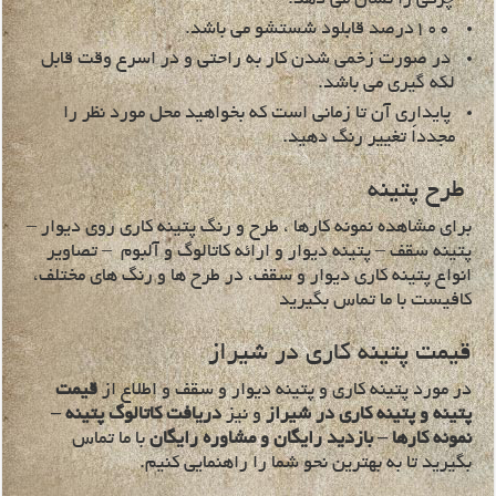
100درصد قابلود شستشو مي باشد.
در صورت زخمي شدن كار به راحتي و در اسرع وقت قابل
لكه گيري مي باشد.
پايداري آن تا زماني است كه بخواهيد محل مورد نظر را
مجدداً تغيير رنگ دهيد.
طرح پتینه
برای مشاهده نمونه کارها ، طرح و رنگ پتینه کاری روی دیوار –
پتینه سقف – پتینه دیوار و ارائه کاتالوگ و آلبوم – تصاویر
انواع پتینه کاری دیوار و سقف، در طرح ها و رنگ های مختلف،
کافیست با ما تماس بگیرید
قیمت پتینه کاری در شیراز
در مورد پتینه کاری و پتینه دیوار و سقف و اطلاع از
قیمت
پتینه و پتینه کاری در شیراز
و نیز
دریافت کاتالوگ پتینه –
نمونه کارها – بازدید رایگان و مشاوره رایگان
با ما تماس
بگیرید تا به بهترین نحو شما را راهنمایی کنیم.