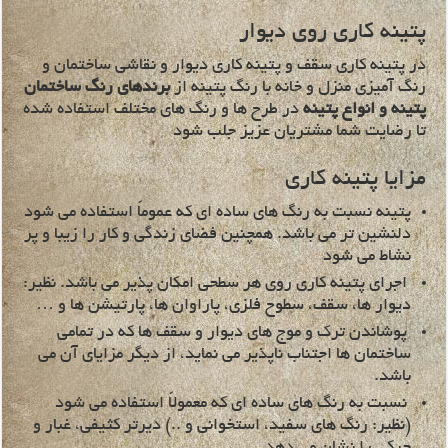
پتینه کاری روی دیوار
در پتینه کاری سقف و پتینه کاری دیوار و نقاشی ساختمان و
رنگ آمیزی منزل و خانه با رنگ پتینه از
برندهای رنگ ساختمان
پتینه و انواع پتینه
در طرح ها و رنگ های مختلف استفاده شده
تا رضایت شما مشتریان عزیز جلب شود
مزايا پتينه كاری
پتينه نسبت به رنگ هاي ساده اي كه عموماً استفاده مي شود
دلنشين تر مي باشد. همچنين فضاي زندگي و كار را زيبا و پر
نشاط مي شود
اجراي پتينه كاري روي هر سطحي امكان پذير مي باشد. نظير:‌
ديوار ها، سقف، سطوح فلزي، پاراوان ها، پارتيشن ها و …
پوشاندن ترك و موج هاي ديوار و سقف ها كه در تمامي
ساختمان ها اجتناب ناپذير مي نمايد، از ديگر مزاياي آن مي
باشد.
نسبت به رنگ هاي ساده اي كه معمولاً استفاده مي شود
(نظير: رنگ هاي سفيد، استخواني و ..) ديرتر كثيفی، غبار و
چركی را نشان مي دهد.