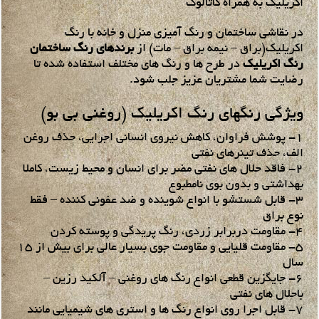
اکریلیک به همراه کاتالوگ
در نقاشی ساختمان و رنگ آمیزی منزل و خانه با رنگ
اکریلیک(براق – نیمه براق – مات) از
برندهای رنگ ساختمان
رنگ اکریلیک
در طرح ها و رنگ های مختلف استفاده شده تا
رضایت شما مشتریان عزیز جلب شود.
ویژگی رنگهای رنگ اکریلیک (روغنی بی بو)
1- پوشش فراوان، کاهش نیروی انسانی اجرایی، حذف روغن
الف، حذف تینرهای نفتی
2- فاقد حلال های نفتی مضر برای انسان و محیط زیست، کاملا
بهداشتی و بدون بوی نامطبوع
3- قابل شستشو با انواع شوینده و ضد عفونی کننده – فقط
نوع براق
4- مقاومت دربرابر زردی، رنگ پریدگی و پوسته کردن
5- مقاومت قلیایی و مقاومت جوی بسیار عالی برای بیش از 15
سال
6- جایگزین قطعی انواع رنگ های روغنی – آلکید رزین –
باحلال های نفتی
7- قابل اجرا روی انواع رنگ ها و استری های شیمیایی مانند