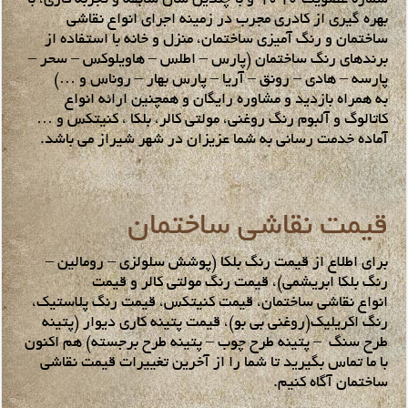
بهره گیری از کادری مجرب در زمینه اجرای انواع نقاشی
ساختمان و رنگ آمیزی ساختمان، منزل و خانه با استفاده از
برندهای رنگ ساختمان (پارس – اطلس – هاویلوکس – سحر –
پارسه – هادی – رونق – آریا – پارس بهار – روناس و …)
به همراه بازدید و مشاوره رایگان و همچنین ارائه انواع
کاتالوگ و آلبوم رنگ روغنی، مولتی کالر، بلکا ، کنیتکس و …
آماده خدمت رسانی به شما عزیزان در شهر شیراز می باشد.
قیمت نقاشی ساختمان
برای اطلاع از قیمت رنگ بلکا (پوشش سلولزی – رومالین –
رنگ بلکا ابریشمی)، قیمت رنگ مولتی کالر و قیمت
انواع نقاشی ساختمان، قیمت کنیتکس، قیمت رنگ پلاستیک،
رنگ اکریلیک(روغنی بی بو)، قیمت پتینه کاری دیوار (پتینه
طرح سنگ – پتینه طرح چوب – پتینه طرح برجسته) هم اکنون
با ما تماس بگیرید تا شما را از آخرین تغییرات قیمت نقاشی
ساختمان آگاه کنیم.