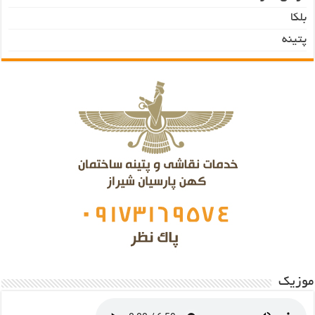
بلکا
پتینه
موزیک