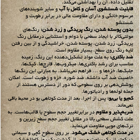
تقلیل داده، آن را بهداشتی می‌کند.
قابلیت شستشوی آسان و کامل با آب
و سایر شوینده‌های
مرسوم خانگی و دارای مقاومت عالی در برابر رطوبت و
شستشو
بدون پوسته شدن، رنگ پریدگی و زرد شدن:
رنگ‌های
مولتی‌کالر با ایجاد سطحی با دوام و استثنایی درمقابل رنگ
پریدگی، زرد شدن، پوسته شدن، خراشیدگی و از بین رفتن
لایه رنگ روی سطح، بسیار مقاوم است.
ضد باکتری:
به علت مواد تشکیل‌دهنده این رنگ، زمینه
مناسب برای رشد باکتری‌ها، میکروب‌ها، قارچ‌ها، کپک‌ها،
جلبک‌ها، خزه‌ها و … فراهم نمی‌باشد. به عبارتی این رنگ‌ها
خاصیت ضد آب داشته، ضد شوره، خزه و رطوبت است. امکان
پوشش‌دهی بر روی سطوحی که دور از دسترس هستند از
جمله لوله‌ها و رادیاتورها.
کم‌بو یا بی‌بو:
پس از اجرا، بعد از مدت کوتاهی بو در محیط باقی
نمی‌ماند.
ضربه‌پذیر و مقاوم
در برابرتغییر حجم سطوح یا قالب‌هاست. به
علت کشش سطحی بالا در مقابل تغییر حجم سطح زیرین و
ترک‌های مویی مقاومت می‌نماید.
در مدت کوتاهی خشک می‌شود
. بر روی سطوح گچی و سیمانی
در کمتر از یک ساعت و پس از گذشت یک روز کاملا خشک