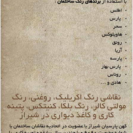
با استفاده از
برندهای رنگ ساختمان
:
اطلس
پارس
سحر
هاویلوکس
رونق
آریا
پارسه
پارس بهار
روناس
هادی و …
نقاشی رنگ اکریلیک، روغنی، رنگ
مولتی کالر، رنگ بلکا، کنیتکس، پتینه
کاری و کاغذ دیواری در شیراز
کهن پارسیان شیراز با عضویت در اتحادیه نقاشان ساختمان با
شماره عضویت 9090 و با چندین سال سابقه و تجربه کاری، با