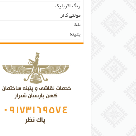
رنگ اکریلیک
مولتی کالر
بلکا
پتینه