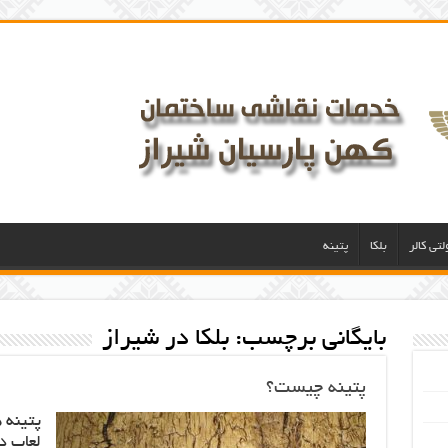
لتی کالر
بلکا
پتینه
بایگانی برچسب:
بلکا در شیراز
پتینه چیست؟
پتینه 
لعاب د