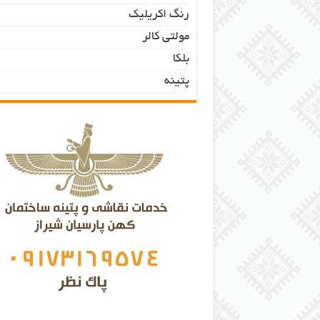
رنگ اکریلیک
مولتی کالر
بلکا
پتینه