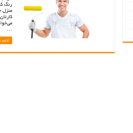
رنگ کن
منزل خ
می‌خوا
…
ادامه 